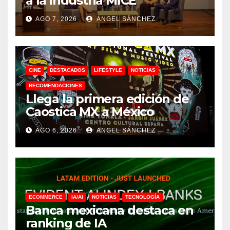
a la industria MICE
AGO 7, 2026
ANGEL SÁNCHEZ
CINE
DESTACADOS
LIFESTYLE
NOTICIAS
RECOMENDACIONES
Llega la primera edición de
Caostica MX a México
AGO 6, 2026
ANGEL SÁNCHEZ
ECOMMERCE
IA/AI
NOTICIAS
TECNOLOGÍA
Banca mexicana destaca en
ranking de IA