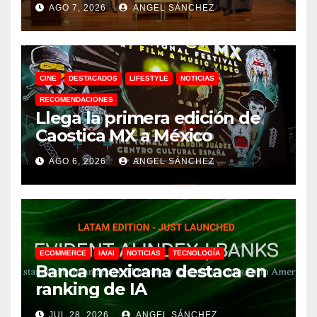
AGO 7, 2026
ANGEL SÁNCHEZ
CINE
DESTACADOS
LIFESTYLE
NOTICIAS
RECOMENDACIONES
Llega la primera edición de
Caostica MX a México
AGO 6, 2026
ANGEL SÁNCHEZ
ECOMMERCE
IA/AI
NOTICIAS
TECNOLOGÍA
Banca mexicana destaca en
ranking de IA
JUL 28, 2026
ANGEL SÁNCHEZ