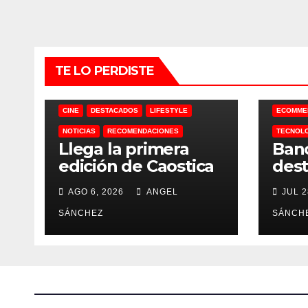
TE LO PERDISTE
CINE
DESTACADOS
LIFESTYLE
ECOMME
NOTICIAS
RECOMENDACIONES
TECNOL
Llega la primera
Ban
edición de Caostica
dest
MX a México
de I
AGO 6, 2026
ANGEL
JUL 2
SÁNCHEZ
SÁNCH