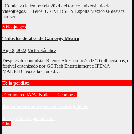
Comienza la temporada 2024 del torneo universitario de
videojuegos. Telcel UNIVERSITY Esports México se destaca
por ser…
Videojuegos
Todos los detalles de Gamergy México
Ago 8, 2022
Victor Sánchez
Después de conquistar Buenos Aires con más de 50 mil personas, el
festival organizado por GGTech Entertainment e IFEMA
MADRID llega a la Ciudad…
Te lo perdiste
eCommerce
IA/AI
Noticias
Tecnología
Banca mexicana destaca en ranking de IA
Jul 28, 2026
Angel Sánchez
Cine