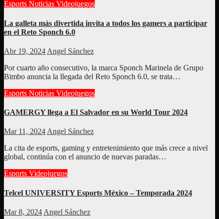
Esports
Noticias
Videojuegos
La galleta más divertida invita a todos los gamers a participar
en el Reto Sponch 6.0
Abr 19, 2024
Angel Sánchez
Por cuarto año consecutivo, la marca Sponch Marinela de Grupo
Bimbo anuncia la llegada del Reto Sponch 6.0, se trata…
Esports
Noticias
Videojuegos
GAMERGY llega a El Salvador en su World Tour 2024
Mar 11, 2024
Angel Sánchez
La cita de esports, gaming y entretenimiento que más crece a nivel
global, continúa con el anuncio de nuevas paradas…
Esports
Videojuegos
Telcel UNIVERSITY Esports México – Temporada 2024
Mar 8, 2024
Angel Sánchez