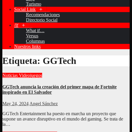
Turismo
Social Link
Recomendaciones
Directorio Social
/If
What if…
Versus
Columnas
Nuestros links
Etiqueta:
GGTech
Noticias
Videojuegos
GGTech anuncia la creación del primer mapa de Fortnite
inspirado en El Salvador
May 24, 2024
Angel Sánchez
GGTech Entertainment ha puesto en marcha un proyecto que
supone un avance disruptivo en el mundo del gaming. Se trata de
la…