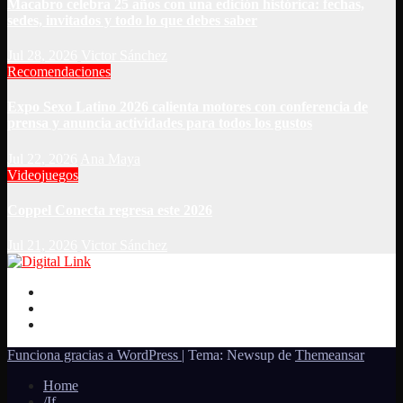
Macabro celebra 25 años con una edición histórica: fechas,
sedes, invitados y todo lo que debes saber
Jul 28, 2026
Victor Sánchez
Recomendaciones
Expo Sexo Latino 2026 calienta motores con conferencia de
prensa y anuncia actividades para todos los gustos
Jul 22, 2026
Ana Maya
Videojuegos
Coppel Conecta regresa este 2026
Jul 21, 2026
Victor Sánchez
Funciona gracias a WordPress
|
Tema: Newsup de
Themeansar
Home
/If