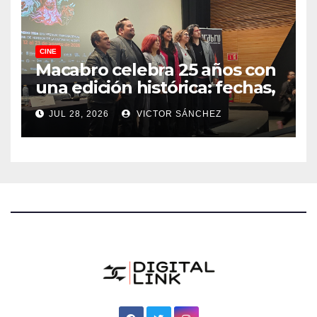
CINE
Macabro celebra 25 años con
una edición histórica: fechas,
sedes, invitados y todo lo que
JUL 28, 2026
VICTOR SÁNCHEZ
debes saber