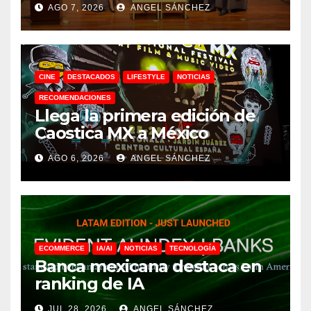
AGO 7, 2026
ANGEL SÁNCHEZ
CINE
DESTACADOS
LIFESTYLE
NOTICIAS
RECOMENDACIONES
Llega la primera edición de
Caostica MX a México
AGO 6, 2026
ANGEL SÁNCHEZ
ECOMMERCE
IA/AI
NOTICIAS
TECNOLOGÍA
Banca mexicana destaca en
ranking de IA
JUL 28, 2026
ANGEL SÁNCHEZ