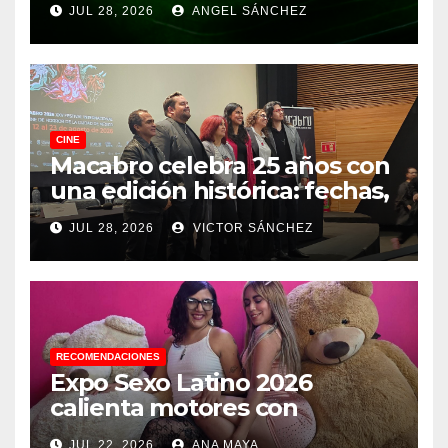
JUL 28, 2026
ANGEL SÁNCHEZ
CINE
Macabro celebra 25 años con
una edición histórica: fechas,
sedes, invitados y todo lo que
JUL 28, 2026
VICTOR SÁNCHEZ
debes saber
RECOMENDACIONES
Expo Sexo Latino 2026
calienta motores con
conferencia de prensa y
JUL 22, 2026
ANA MAYA