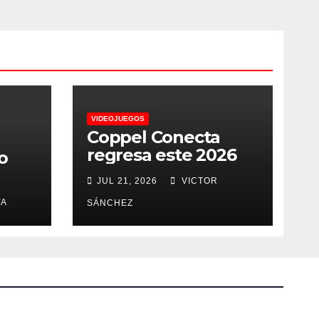
VIDEOJUEGOS
Coppel Conecta
regresa este 2026
o
JUL 21, 2026
VICTOR
YA
SÁNCHEZ
a
a
s