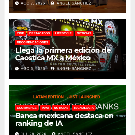
AGO 7, 2026
ANGEL SÁNCHEZ
CINE
DESTACADOS
LIFESTYLE
NOTICIAS
RECOMENDACIONES
Llega la primera edición de
Caostica MX a México
AGO 6, 2026
ANGEL SÁNCHEZ
ECOMMERCE
IA/AI
NOTICIAS
TECNOLOGÍA
Banca mexicana destaca en
ranking de IA
JUL 28, 2026
ANGEL SÁNCHEZ