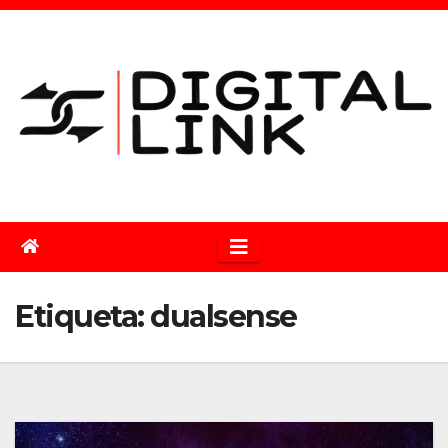
Saltar
al
contenido
Etiqueta:
dualsense