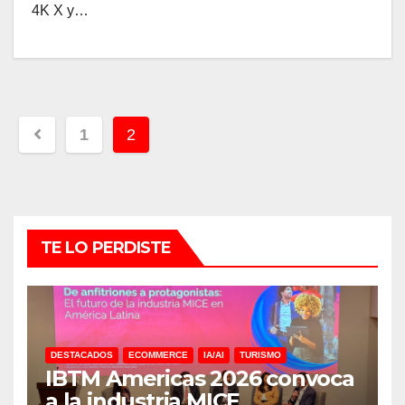
4K X y…
Paginación
1
2
de
entradas
TE LO PERDISTE
DESTACADOS
ECOMMERCE
IA/AI
TURISMO
IBTM Americas 2026 convoca
a la industria MICE