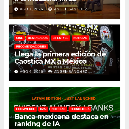
AGO 7, 2026
ANGEL SÁNCHEZ
CINE
DESTACADOS
LIFESTYLE
NOTICIAS
RECOMENDACIONES
Llega la primera edición de
Caostica MX a México
AGO 6, 2026
ANGEL SÁNCHEZ
ECOMMERCE
IA/AI
NOTICIAS
TECNOLOGÍA
Banca mexicana destaca en
ranking de IA